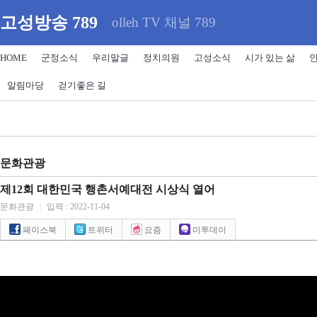
고성방송 789
olleh TV 채널 789
HOME
군정소식
우리말글
정치의원
고성소식
시가 있는 삶
알림마당
걷기좋은 길
문화관광
제12회 대한민국 행촌서예대전 시상식 열어
문화관광
|
입력 : 2022-11-04
페이스북
트위터
요즘
미투데이