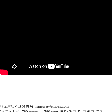
내고향TV고성방송 gsinews@empas.com
ⓒ 고성방송 789 www.gbs789.com, 무단 전재 및 재배포 금지