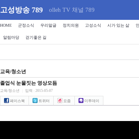
고성방송 789
olleh TV 채널 789
HOME
군정소식
우리말글
정치의원
고성소식
시가 있는 삶
알림마당
걷기좋은 길
교육/청소년
졸업식 눈물짓는 영상모듬
교육/청소년
|
입력 : 2015-05-07
페이스북
트위터
요즘
미투데이