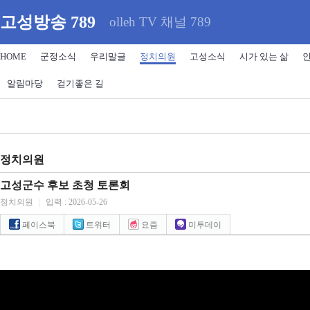
고성방송 789
olleh TV 채널 789
HOME
군정소식
우리말글
정치의원
고성소식
시가 있는 삶
알림마당
걷기좋은 길
정치의원
고성군수 후보 초청 토론회
정치의원
|
입력 : 2026-05-26
페이스북
트위터
요즘
미투데이