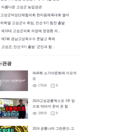
아름다운 고성군 농업경관
고성군여성단체협의회 한마음체육대회 열어
하학열 고성군수 취임, 민선 9기 힘찬 출발
제10대 고성군의회 의장에 정영환 의...
제5회 경남고성옥수수 쫀달고 축제
고성군, 민선 9기 출범 ‘군민과 함...
/관광
제48회 소가야문화제 이모저
모
™
©
17056
0
m
2024고성공룡엑스포 3주 앞
으로-막바지 준비 온 힘
™
©
20919
0
m
2024 공룡나라 그란폰도-고