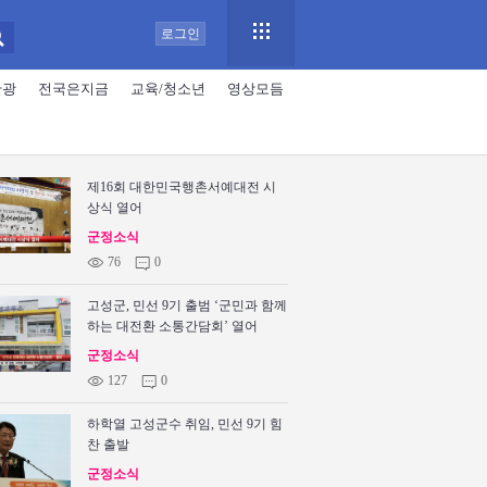
로그인
관광
전국은지금
교육/청소년
영상모듬
제16회 대한민국행촌서예대전 시
상식 열어
군정소식
©
76
0
m
고성군, 민선 9기 출범 ‘군민과 함께
하는 대전환 소통간담회’ 열어
군정소식
©
127
0
m
하학열 고성군수 취임, 민선 9기 힘
찬 출발
군정소식