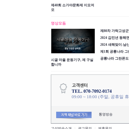
제48회 소가야문화제 이모저
모
영상모듬
제80차 가락고성
2024 갑진년 동해
2024 새해맞이-남
제1회 공룡나라 
공룡나라 그란폰도
시골 마을 운동기구, 제 구실
합니까
TEL. 070-7092-0174
09:00 ~ 18:00 (주말, 공휴일 
통영방송
고성방송소개
|
광고문의
|
제휴문의