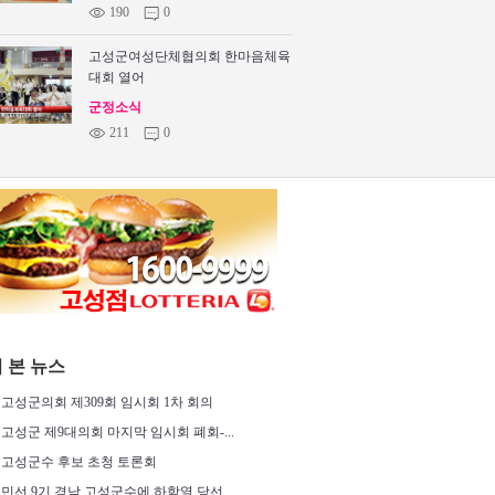
©
190
0
m
고성군여성단체협의회 한마음체육
대회 열어
군정소식
©
211
0
m
 본 뉴스
고성군의회 제309회 임시회 1차 회의
고성군 제9대의회 마지막 임시회 폐회-...
고성군수 후보 초청 토론회
민선 9기 경남 고성군수에 하학열 당선