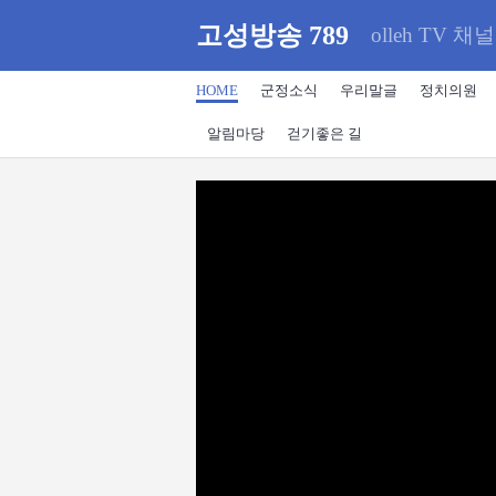
고성방송 789
olleh TV 채널
HOME
군정소식
우리말글
정치의원
알림마당
걷기좋은 길