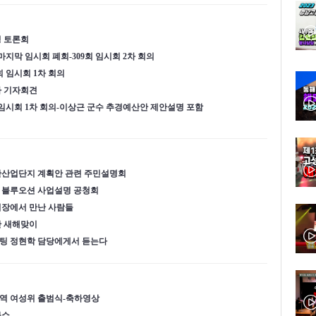
청 토론회
마지막 임시회 폐회-309회 임시회 2차 회의
회 임시회 1차 회의
마 기자회견
 임시회 1차 회의-이상근 군수 추경예산안 제안설명 포함
반산업단지 계획안 관련 주민설명회
 블루오션 사업설명 공청회
성시장에서 만난 사람들
산 새해맞이
팅 정현학 담당에게서 듣는다
역 여성위 출범식-축하영상
불쇼