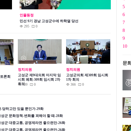
™
5
6
인물동정
민선 9기 경남 고성군수에 하학열 당선
7
©
295
0
m
8
9
10
™
™
문화
정치의원
정치의원
고성군 제9대의회 마지막 임
고성군의회 제309회 임시회
 토론회
시회 폐회-309회 임시회 2차
1차 회의
회의
©
309
0
©
366
0
m
m
-당하고만 있을 뿐인가-29화
성군 문화정책-변화를 꾀해야 할 때-28화
성군 대중교통, 공영제라면 좋으련만-26화
성군 대중교통, 공영제라면 좋으련만-26화