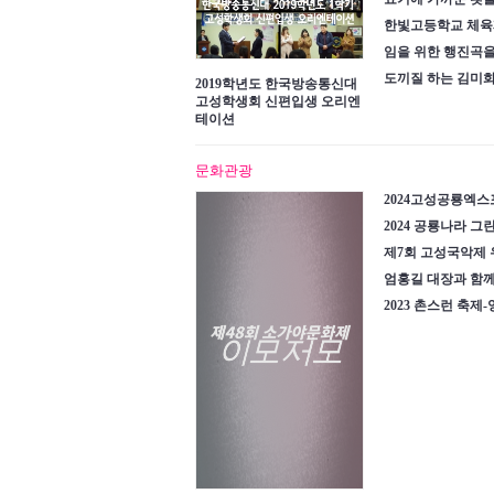
한빛고등학교 체육제
임을 위한 행진곡을
도끼질 하는 김미화 ~20
2019학년도 한국방송통신대
고성학생회 신편입생 오리엔
테이션
문화관광
2024고성공룡엑스
2024 공룡나라 
제7회 고성국악제
엄홍길 대장과 함
2023 촌스런 축제