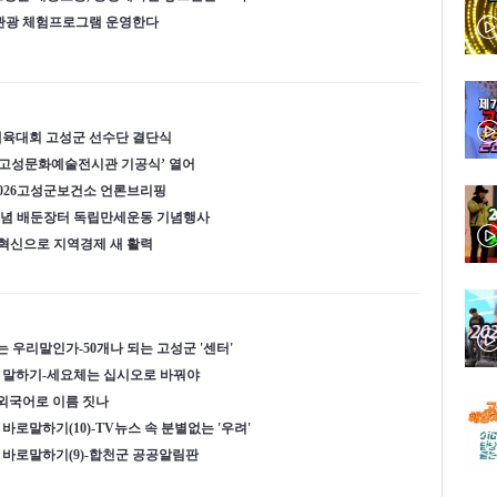
태관광 체험프로그램 운영한다
체육대회 고성군 선수단 결단식
‘고성문화예술전시관 기공식’ 열어
026고성군보건소 언론브리핑
절 기념 배둔장터 독립만세운동 기념행사
 혁신으로 지역경제 새 활력
는 우리말인가-50개나 되는 고성군 '센터'
 말하기-세요체는 십시오로 바꿔야
 외국어로 이름 짓나
로말하기(10)-TV뉴스 속 분별없는 '우려'
바로말하기(9)-합천군 공공알림판