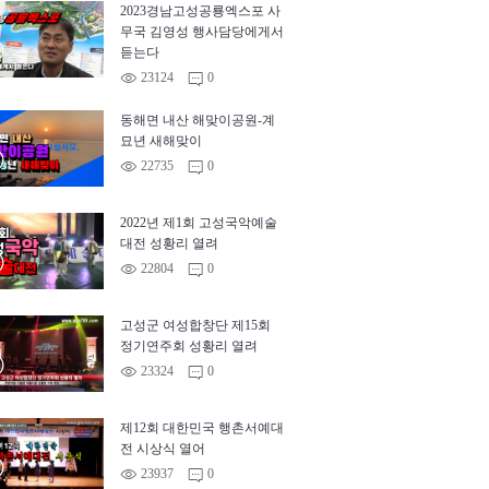
2023경남고성공룡엑스포 사
무국 김영성 행사담당에게서
™
듣는다
©
23124
0
m
동해면 내산 해맞이공원-계
묘년 새해맞이
™
©
22735
0
m
2022년 제1회 고성국악예술
대전 성황리 열려
™
©
22804
0
m
고성군 여성합창단 제15회
정기연주회 성황리 열려
™
©
23324
0
m
제12회 대한민국 행촌서예대
전 시상식 열어
™
©
23937
0
m