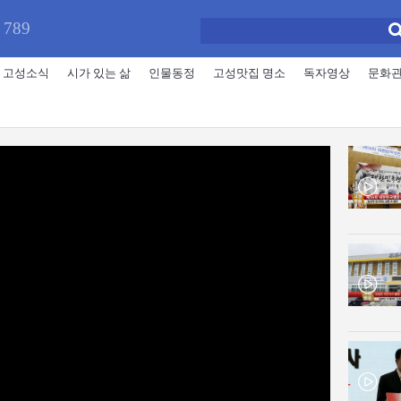
 789
고성소식
시가 있는 삶
인물동정
고성맛집 명소
독자영상
문화
™
™
™