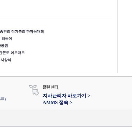
군종친회 정기총회 한마음대회
면 해돋이
산공원
그란폰도-이모저모
 시상식
지사관리자 바로가기 >
휴무)
AMMS 접속 >