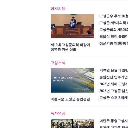
정치의원
고성군수 후보 초
고성군 제9대의회 
고성군의회 제309
최을석 의장 불출
성군의회 제308회
제10대 고성군의회 의장에
정영환 의원 선출
고성소식
거류면 은월리 일
봉암산단 입주기업
2026년 새해 고
2026년 고성군 남
고성군 스포츠마케
아름다운 고성군 농업경관
독자영상
더민주 통영고성지
묘기에 가까운 횃