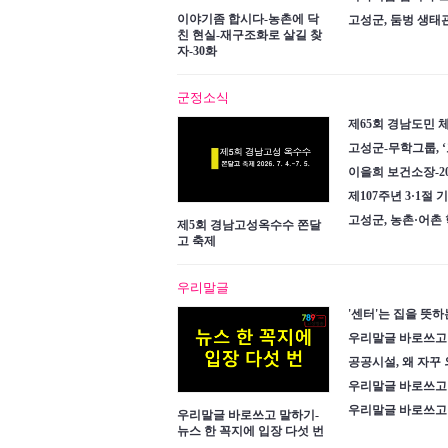
이야기좀 합시다-농촌에 닥
고성군, 둠벙 생
친 현실-재구조화로 살길 찾
자-30화
군정소식
제65회 경남도민 
고성군-무학그룹, 
이을희 보건소장-2
제107주년 3·1
고성군, 농촌·어촌
제5회 경남고성옥수수 쫀달
고 축제
우리말글
'센터'는 집을 뜻하
우리말글 바로쓰고
공공시설, 왜 자꾸
우리말글 바로쓰고 바
우리말글 바로쓰고 
우리말글 바로쓰고 말하기-
뉴스 한 꼭지에 입장 다섯 번