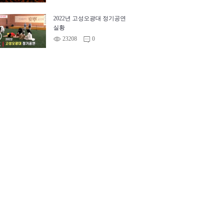
2022년 고성오광대 정기공연
실황
™
©
23208
0
m