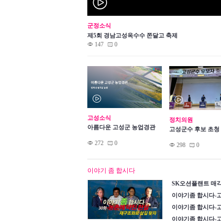
™
군정소식
제5회 경남고성옥수수 쫀달고 축제
©
147
0
m
™
™
고성소식
정치의원
아름다운 고성군 농업경관
고성군수 후보 초청
©
272
0
m
©
298
0
m
이야기 좀 합시다
SK오션플랜트 매각
이야기좀 합시다-고
이야기좀 합시다-고
이야기좀 합시다-고