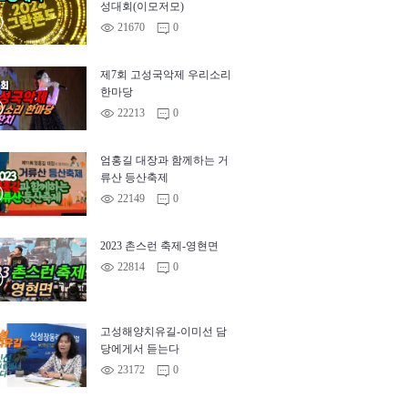
성대회(이모저모)
™
©
21670
0
m
제7회 고성국악제 우리소리
한마당
™
©
22213
0
m
엄홍길 대장과 함께하는 거
류산 등산축제
™
©
22149
0
m
2023 촌스런 축제-영현면
©
22814
0
m
™
고성해양치유길-이미선 담
당에게서 듣는다
™
©
23172
0
m