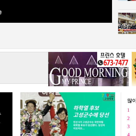
™
많이
1
2
3
4