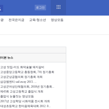
로그인
관광
전국은지금
교육/청소년
영상모듬
많이본 뉴스
고성 맛집-미도 화덕숯불 돼지갈비
고성중앙고등학교 총동창회, 7차 정기총회
고성군상공협의회 정기총회 개최
삼강엠엔티 sail away 2015. ...
고성군여성단체협의회, 2018년 정기총회...
제45회 고성고등학교 졸업식 개최
졸업식 눈물짓는 영상모듬
2017년 고성학당 시화작품 전시회 개최
대성초등학교 한마음체육대회 2012. 0...