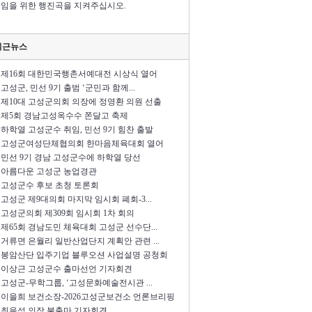
임을 위한 행진곡을 지켜주십시오.
최근뉴스
제16회 대한민국행촌서예대전 시상식 열어
고성군, 민선 9기 출범 ‘군민과 함께...
제10대 고성군의회 의장에 정영환 의원 선출
제5회 경남고성옥수수 쫀달고 축제
하학열 고성군수 취임, 민선 9기 힘찬 출발
고성군여성단체협의회 한마음체육대회 열어
민선 9기 경남 고성군수에 하학열 당선
아름다운 고성군 농업경관
고성군수 후보 초청 토론회
고성군 제9대의회 마지막 임시회 폐회-3...
고성군의회 제309회 임시회 1차 회의
제65회 경남도민 체육대회 고성군 선수단...
거류면 은월리 일반산업단지 계획안 관련 ...
봉암산단 입주기업 블루오션 사업설명 공청회
이상근 고성군수 출마선언 기자회견
고성군-무학그룹, ‘고성문화예술전시관 ...
이을희 보건소장-2026고성군보건소 언론브리핑
최을석 의장 불출마 기자회견