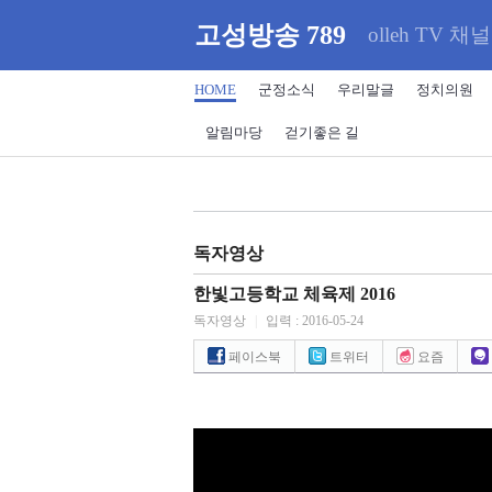
고성방송 789
olleh TV 채널
HOME
군정소식
우리말글
정치의원
알림마당
걷기좋은 길
독자영상
한빛고등학교 체육제 2016
독자영상
|
입력 : 2016-05-24
페이스북
트위터
요즘