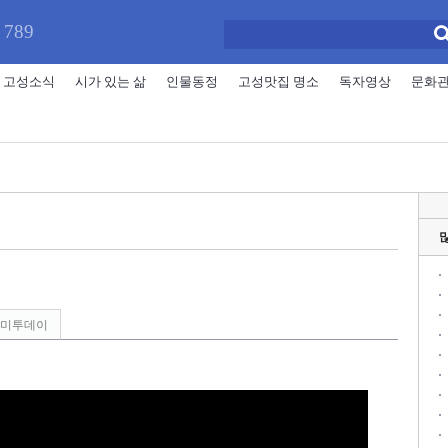
 789
고성소식
시가 있는 삶
인물동정
고성맛집 명소
독자영상
문화
미투데이