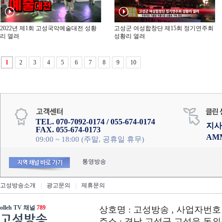
2022년 제1회 고성국악예술대전 성황
고성군 여성합창단 제15회 정기연주회
리 열려
성황리 열려
1
2
3
4
5
6
7
8
9
10
TEL. 070-7092-0174 / 055-674-0174
지사
FAX. 055-674-0173
AM
09:00 ~ 18:00 (주말, 공휴일 휴무)
통영방송
고성방송소개
|
광고문의
|
제휴문의
olleh TV 채널
789
상호명 : 고성방송 , 사업자번호 : 6
고성방송
주소 : 경남 고성군 고성읍 동외리 312-