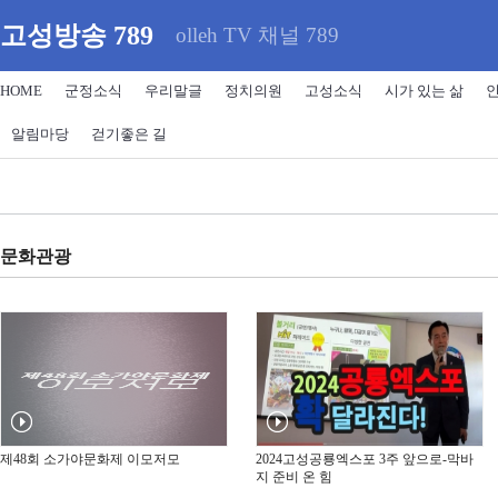
고성방송 789
olleh TV 채널 789
HOME
군정소식
우리말글
정치의원
고성소식
시가 있는 삶
알림마당
걷기좋은 길
문화관광
제48회 소가야문화제 이모저모
2024고성공룡엑스포 3주 앞으로-막바
지 준비 온 힘