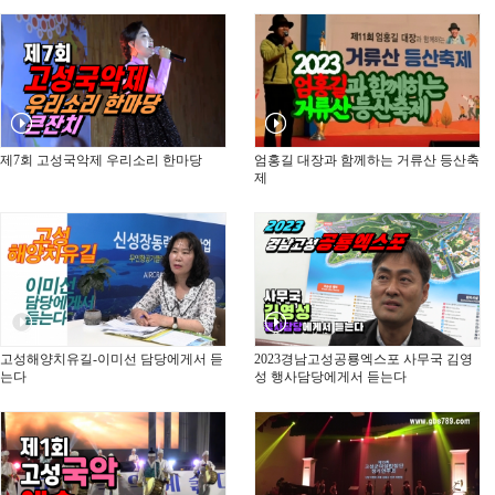
제7회 고성국악제 우리소리 한마당
엄홍길 대장과 함께하는 거류산 등산축
제
고성해양치유길-이미선 담당에게서 듣
2023경남고성공룡엑스포 사무국 김영
는다
성 행사담당에게서 듣는다