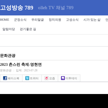
고성방송 789
olleh TV 채널 789
HOME
군정소식
우리말글
정치의원
고성소식
시가 있는 삶
알림마당
걷기좋은 길
문화관광
2023 촌스런 축제-영현면
문화관광
|
입력 : 2023-07-28
페이스북
트위터
요즘
미투데이