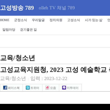
고성방송 789
olleh TV 채널 789
HOME
군정소식
우리말글
정치의원
고성소식
시가 있는 삶
알림마당
걷기좋은 길
교육/청소년
고성교육지원청, 2023 고성 예술학교
교육/청소년
입력 : 2023-12-22
|
페이스북
트위터
요즘
미투데이