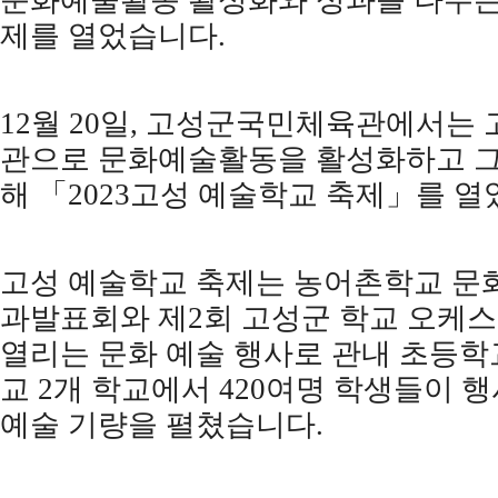
문화예술활동 활성화와 성과를 나누는
제를 열었습니다
.
12
월
20
일
,
고성군국민체육관에서는 
관으로 문화예술활동을 활성화하고 그
해
「
2023
고성 예술학교 축제
」
를 열
고성 예술학교 축제는 농어촌학교 문
과발표회와 제
2
회 고성군 학교 오케
열리는 문화 예술 행사로 관내 초등
교
2
개 학교에서
420
여명 학생들이 행
예술 기량을 펼쳤습니다
.