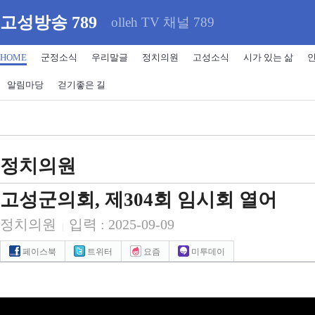
고성방송 789
olleh TV 채널 789
HOME
군정소식
우리말글
정치의원
고성소식
시가 있는 삶
알림마당
걷기좋은 길
정치의원
고성군의회, 제304회 임시회 열어
정치의원
입력 : 2025-09-09
|
페이스북
트위터
요즘
미투데이