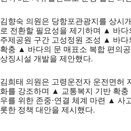
김향숙 의원은 당항포관광지를 상시
로 전환할 필요성을 제기하며
▲
바다
주제공원 구간 고성정원 조성
▲
바다
확충
▲
바다의 문 매표소 복합 편의
상징시설 개발을 제안했다
.
김희태 의원은 고령운전자 운전면허 
화를 강조하며
▲
교통복지 기반 확충
우를 위한 존중
·
연결 체계 마련
▲
사고
롯한 정책 대안을 제시했다
.