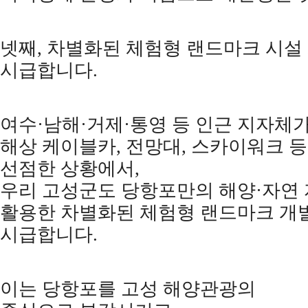
넷째
,
차별화된 체험형 랜드마크 시설
시급합니다
.
여수
·
남해
·
거제
·
통영 등 인근 지자체
해상 케이블카
,
전망대
,
스카이워크 
선점한 상황에서
,
우리 고성군도 당항포만의 해양
·
자연
활용한 차별화된 체험형 랜드마크 개
시급합니다
.
이는 당항포를 고성 해양관광의