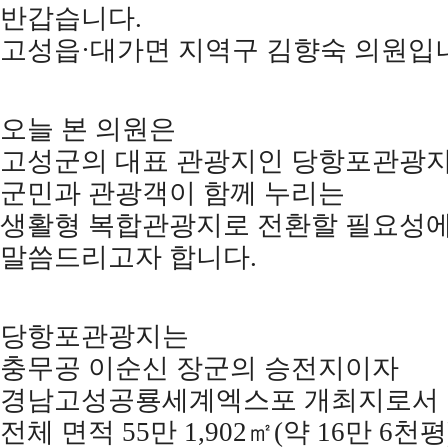
반갑습니다
.
고성읍
·
대가면 지역구 김향숙 의원입
오늘 본 의원은
고성군의 대표 관광지인 당항포관광
군민과 관광객이 함께 누리는
생활형 복합관광지로 전환할 필요성에
말씀드리고자 합니다
.
당항포관광지는
충무공 이순신 장군의 승전지이자
경남고성공룡세계엑스포 개최지로서
전체 면적
55
만
1,902
㎡
(
약
16
만
6
천평