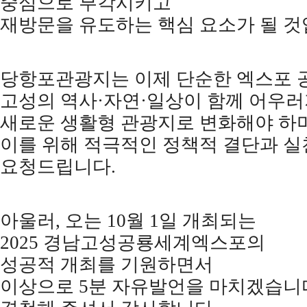
중심으로 부각시키고
재방문을 유도하는 핵심 요소가 될 
당항포관광지는 이제 단순한 엑스포 
고성의 역사
·
자연
·
일상이 함께 어우
새로운 생활형 관광지로 변화해야 하
이를 위해 적극적인 정책적 결단과 
요청드립니다
.
아울러
,
오는
10
월
1
일 개최되는
2025
경남고성공룡세계엑스포의
성공적 개최를 기원하면서
이상으로
5
분 자유발언을 마치겠습니