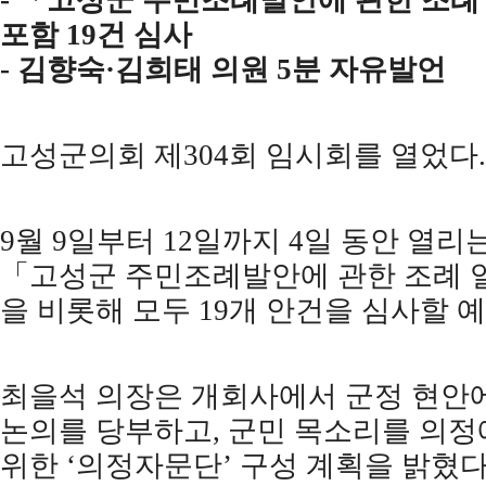
-
「
고성군 주민조례발안에 관한 조례
포함
19
건 심사
-
김향숙
·
김희태 의원
5
분 자유발언
고성군의회 제
304
회 임시회를 열었다
.
9
월
9
일부터
12
일까지
4
일 동안 열리
「
고성군 주민조례발안에 관한 조례
을 비롯해 모두
19
개 안건을 심사할 
최을석 의장은 개회사에서 군정 현안에
논의를 당부하고
,
군민 목소리를 의정
위한
‘
의정자문단
’
구성 계획을 밝혔