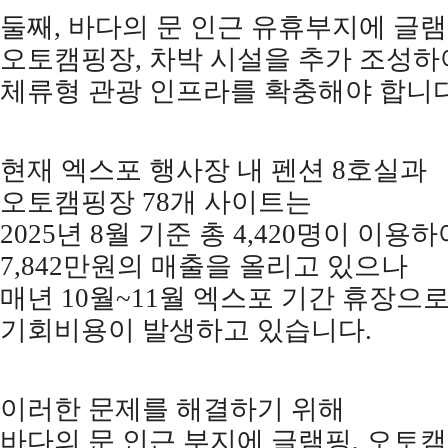
둘째
,
바다의 문 인근 유휴부지에 글
오토캠핑장
,
차박 시설을 추가 조성하
체류형 관광 인프라를 확충해야 합니
현재 엑스포 행사장 내 펜션
8
호실과
오토캠핑장
78
개 사이트는
2025
년
8
월 기준 총
4,420
명이 이용하
7,842
만원의 매출을 올리고 있으나
매년
10
월
~11
월 엑스포 기간 휴장으
기회비용이 발생하고 있습니다
.
이러한 문제를 해결하기 위해
바다의 문 인근 부지에 글램핑
,
오토캠