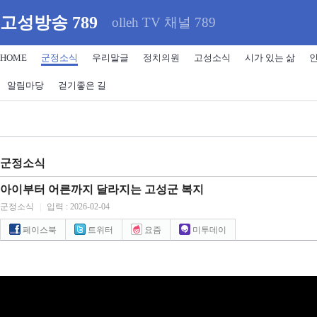
고성방송 789
olleh TV 채널 789
HOME
군정소식
우리말글
정치의원
고성소식
시가 있는 삶
알림마당
걷기좋은 길
군정소식
아이부터 어른까지 달라지는 고성군 복지
군정소식
|
입력 : 2026-02-04
페이스북
트위터
요즘
미투데이