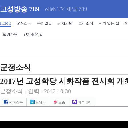
고성방송 789
olleh TV 채널 789
HOME
군정소식
우리말글
정치의원
고성소식
시가 있는 삶
알림마당
걷기좋은 길
군정소식
2017년 고성학당 시화작품 전시회 개
군정소식
입력 : 2017-10-30
|
페이스북
트위터
요즘
미투데이