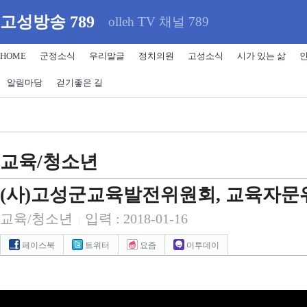
고성방송 789
olleh TV 채널 789
HOME
군정소식
우리말글
정치의원
고성소식
시가 있는 삶
알림마당
걷기좋은 길
교육/청소년
(사)고성군교육발전위원회, 교육자문
교육/청소년
입력 : 2018-01-16
|
페이스북
트위터
요즘
미투데이