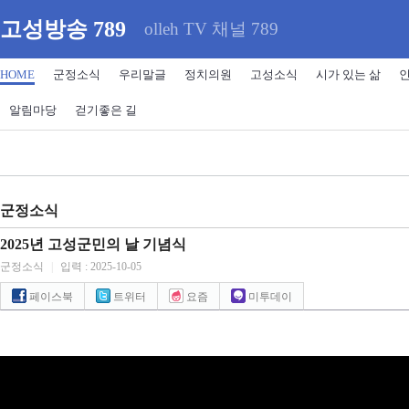
고성방송 789
olleh TV 채널 789
HOME
군정소식
우리말글
정치의원
고성소식
시가 있는 삶
알림마당
걷기좋은 길
군정소식
2025년 고성군민의 날 기념식
군정소식
|
입력 : 2025-10-05
페이스북
트위터
요즘
미투데이