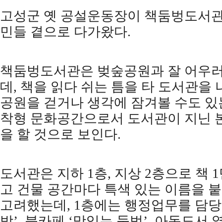
고성군 옛 공설운동장이 책둠벙도서관
민들 곁으로 다가왔다
.
책둠벙도서관은 벚숲공원과 잘 어우러
데
,
책을 읽다 쉬는 틈을 타 도서관을
공원을 걷거나 생각에 잠겨볼 수도 있
착형 문화공간으로서 도서관이 지닌 본
을 할 것으로 보인다
.
도서관은 지하
1
층
,
지상
2
층으로 책
1
고 건물 공간마다 특색 있는 이름을 
고려했는데
, 1
층에는 행정업무를 담
방
’,
북카페
‘
맛있는 둠벙
’,
아동도서 