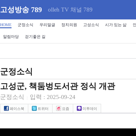
고성방송 789
olleh TV 채널 789
HOME
군정소식
우리말글
정치의원
고성소식
시가 있는 삶
알림마당
걷기좋은 길
군정소식
고성군, 책둠벙도서관 정식 개관
군정소식
입력 : 2025-09-24
|
페이스북
트위터
요즘
미투데이